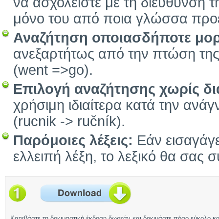
να ασχολείστε με τη διεύθυνση τ
μόνο του από ποια γλώσσα προέ
Αναζήτηση οποιασδήποτε μο
ανεξαρτήτως από την πτώση της, 
(went =>go).
Επιλογή αναζήτησης χωρίς δια
χρήσιμη ιδιαίτερα κατά την ανά
(rucnik -> ručník).
Παρόμοιες λέξεις:
Εάν εισαγάγετ
ελλειπή λέξη, το λεξικό θα σας σ
Κατεβάστε τη δοκιμαστική έκδοση δωρεάν και δοκιμάστε πόσο εύκολο κα