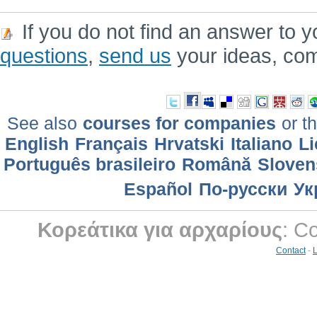
If you do not find an answer to y
questions
,
send us
your ideas, co
See also
courses for companies
or th
English
Français
Hrvatski
Italiano
Li
Português brasileiro
Română
Sloven
Еspañol
По-русски
Ук
Κορεάτικα για αρχαρίους
: C
Contact
-
L