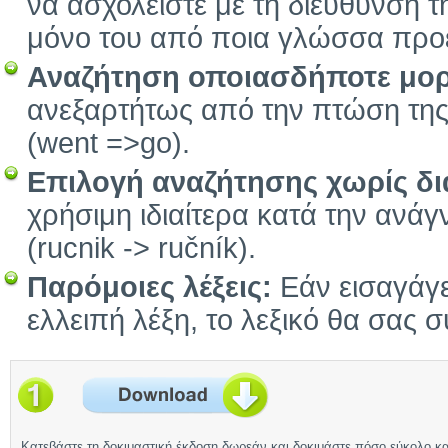
να ασχολείστε με τη διεύθυνση τ
μόνο του από ποια γλώσσα προέ
Αναζήτηση οποιασδήποτε μο
ανεξαρτήτως από την πτώση της, 
(went =>go).
Επιλογή αναζήτησης χωρίς δια
χρήσιμη ιδιαίτερα κατά την ανά
(rucnik -> ručník).
Παρόμοιες λέξεις:
Εάν εισαγάγετ
ελλειπή λέξη, το λεξικό θα σας σ
Κατεβάστε τη δοκιμαστική έκδοση δωρεάν και δοκιμάστε πόσο εύκολο κα