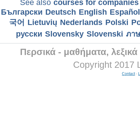
See also
courses for companies
Български
Deutsch
English
Еspañol
국어
Lietuvių
Nederlands
Polski
Po
русски
Slovensky
Slovenski
ภาษ
Περσικά - μαθήματα, λεξικ
Copyright 2017 
Contact
-
L