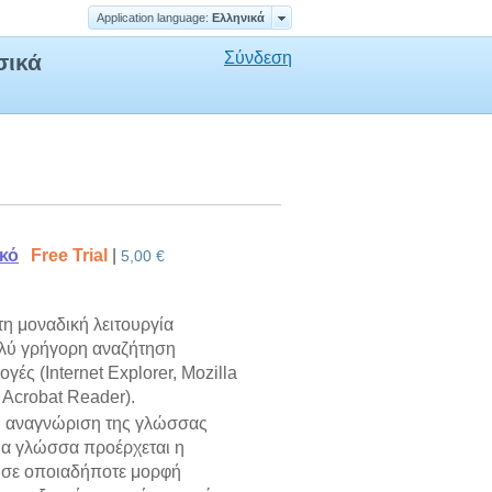
Application language:
Ελληνικά
Σύνδεση
σικά
ικό
Free Trial
|
5,00 €
 τη μοναδική λειτουργία
ολύ γρήγορη αναζήτηση
ές (Internet Explorer, Mozilla
e Acrobat Reader).
τη αναγνώριση της γλώσσας
ια γλώσσα προέρχεται η
η σε οποιαδήποτε μορφή