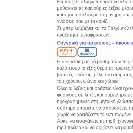
Θα παίζετε αλληλεπιδραστικά γλωσσ
μαθαίνετε τις καινούριες λέξεις μέσω
κρατήσετε καλύτερα στη μνήμη σας κα
γνώσεις σας με τα κουίζ.
Συμπεριλαμβάνει και το EasyLex λε
αναζήτηση μεταφράσεων.
Ουγγρικά για αρχαρίους – ακουστ
Η ακουστική σειρά μαθημάτων περιέχ
καλύπτουν τα εξής θέματα: πρώτες λ
βασικές φράσεις, μέλη του σώματος
του χρόνου, ψώνια και χώρες.
Όλες οι λέξεις και φράσεις είναι ηχ
φυσικούς ομιλητές και συμπληρωμέ
ηχογραφημένες στη μητρική γλώσσα
σύστημα μπορείτε να σπουδάζετε τ
χωρίς να χρειάζεστε το εκτυπωμένο 
Αρκεί να εισαγάγετε τις mp3 ηχογαφ
mp3 πλέϊερ και να αρχίσετε να μαθαί