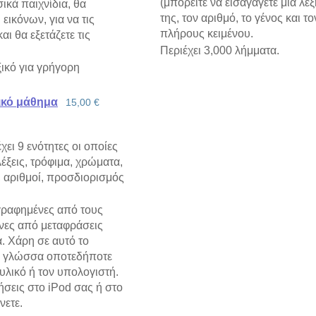
(μπορείτε να εισαγάγετε μια λ
ικά παιχνίδια, θα
της, τον αριθμό, το γένος και τ
 εικόνων, για να τις
πλήρους κειμένου.
ι θα εξετάζετε τις
Περιέχει 3,000 λήμματα.
ξικό για γρήγορη
ικό μάθημα
15,00 €
ει 9 ενότητες οι οποίες
έξεις, τρόφιμα, χρώματα,
, αριθμοί, προσδιορισμός
ογραφημένες από τους
νες από μεταφράσεις
. Χάρη σε αυτό το
η γλώσσα οποτεδήποτε
υλικό ή τον υπολογιστή.
ήσεις στο iPod σας ή στο
νετε.