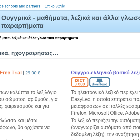
ge schools and partners
Επικοινωνία
Ουγγρικά - μαθήματα, λεξικά και άλλα γλωσ
παραρτήματα
ήματα, λεξικά και άλλα γλωσσικά παραρτήματα
ξικά, ηχογραφήσεις…
Free Trial
|
Ουγγρο-ελληνικό βασικό λεξ
29,00 €
ων καλύπτει το λεξιλόγιο
Το ηλεκτρονικό λεξικό περιέχει
ου σώματος, αριθμούς, για
EasyLex, η οποία επιτρέπει π
, χαιρετισμούς και για
μεταφράσεων σε πολλές εφαρμογ
Firefox, Microsoft Office, Adob
 γλώσσα και μέσω
Το λεξικό περιέχει την αυτόμα
όφωνο, θα αρχίσετε να
(αναγνωρίζει αυτόματα από πο
δεδομένη λέξη), την αναζήτησ