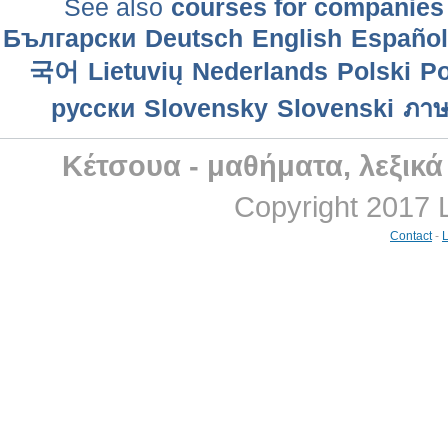
See also
courses for companies
Български
Deutsch
English
Еspañol
국어
Lietuvių
Nederlands
Polski
Po
русски
Slovensky
Slovenski
ภาษ
Κέτσουα - μαθήματα, λεξικ
Copyright 2017 
Contact
-
L