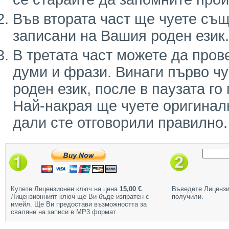
Във втората част ще чуете същ
записани на Вашия роден език.
В третата част можете да пров
думи и фрази. Винаги първо ч
роден език, после в паузата го
Най-накрая ще чуете оригинал
дали сте отговорили правилно.
Купете Лицензионен ключ на цена
15,00 €
.
Въведете Лицензи
Лицензионният ключ ще Ви бъде изпратен с
получили.
имейл. Ще Ви предостави възможността за
сваляне на записи в МР3 формат.