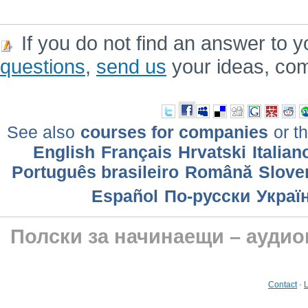
If you do not find an answer to y
questions
,
send us
your ideas, co
See also
courses for companies
or th
English
Français
Hrvatski
Italian
Português brasileiro
Română
Slove
Еspañol
По-русски
Украї
Полски за начинаещи – аудио
Contact
-
L