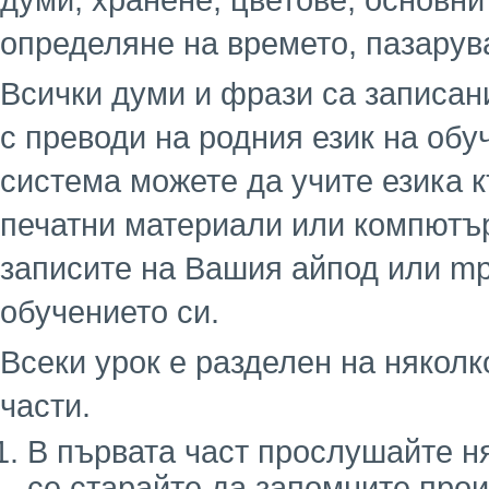
думи, хранене, цветове, основни
определяне на времето, пазарув
Всички думи и фрази са записани
с преводи на родния език на обу
система можете да учите езика к
печатни материали или компютър
записите на Вашия айпод или mp
обучението си.
Всеки урок е разделен на няколк
части.
В първата част прослушайте н
се старайте да запомните про