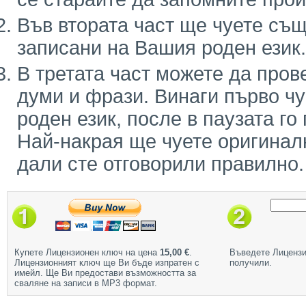
Във втората част ще чуете същ
записани на Вашия роден език.
В третата част можете да пров
думи и фрази. Винаги първо ч
роден език, после в паузата го
Най-накрая ще чуете оригинал
дали сте отговорили правилно.
Купете Лицензионен ключ на цена
15,00 €
.
Въведете Лицензи
Лицензионният ключ ще Ви бъде изпратен с
получили.
имейл. Ще Ви предостави възможността за
сваляне на записи в МР3 формат.