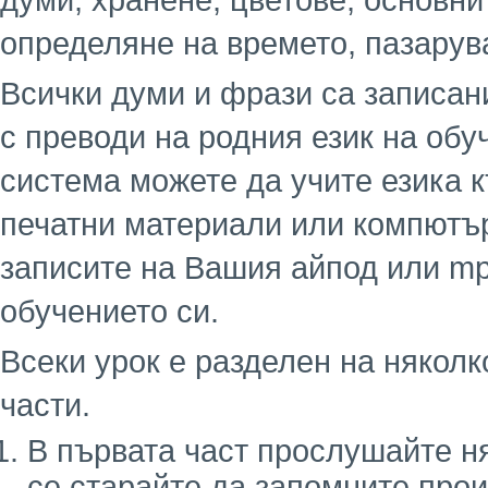
думи, хранене, цветове, основни
определяне на времето, пазарув
Всички думи и фрази са записани
с преводи на родния език на обу
система можете да учите езика к
печатни материали или компютър
записите на Вашия айпод или mp
обучението си.
Всеки урок е разделен на няколк
части.
В първата част прослушайте н
се старайте да запомните про