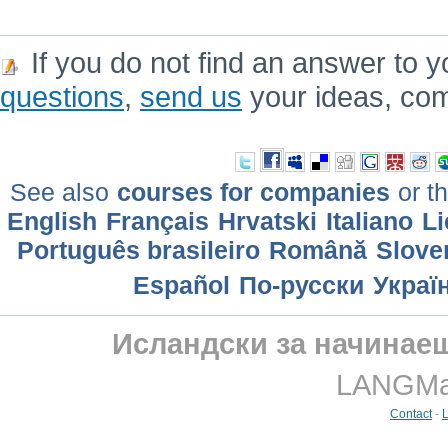
If you do not find an answer to y
questions
,
send us
your ideas, co
See also
courses for companies
or th
English
Français
Hrvatski
Italiano
Li
Português brasileiro
Română
Slove
Еspañol
По-русски
Украї
Исландски за начинаещ
LANGMast
Contact
-
L