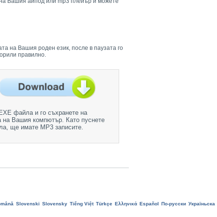
е на Вашия айпод или mp3 плейър и можете
та на Вашия роден език, после в паузата го
ворили правилно.
ЕХЕ файла и го съхранете на
 на Вашия компютър. Като пуснете
а, ще имате МР3 записите.
omână
Slovenski
Slovensky
Tiếng Việt
Türkçe
Ελληνικά
Еspañol
По-русски
Україньска