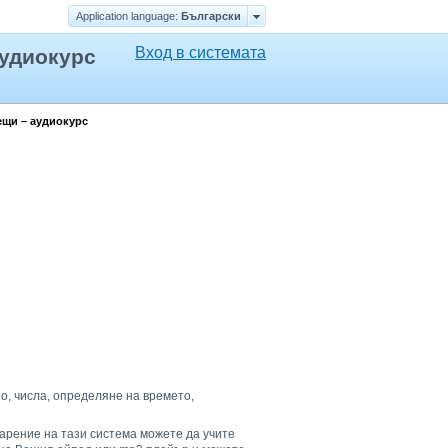
Application language:
Български
Вход в системата
аудиокурс
ещи – аудиокурс
то, числа, определяне на времето,
дарение на тази система можете да учите