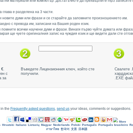
 печатни материали или компютър. Достатъчно е да прехвърлите mp3 записит
а глава е разделена на 3 части.
и новите думи или фрази и се старайте да запомните произношението им.
аедно с превода им, записани на Вашия роден език.
 помните всички научени думи и фрази. Винаги първо чуйте думата или фраза
накрая ще чуете оригиналния запис на чуждия език и ще видите дали сте отго
 €
.
Въведете Лицензионния ключ, който сте
Свалете .
ен с
получили.
харддиска
а за
.ЕХЕ файл
 in the
Frequently asked questions
,
send us
your ideas, comments or suggestions.
More
s
Hrvatski
Italiano
Lietuvių
Magyar
Nederlands
Polski
Português
Português brasileiro
R
ภาษาไทย
한국어
文言
日本語