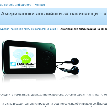
ge schools and partners
Контакт
Американски английски за начинаещи – 
 курсове, речници и други езикови допълнения
Американски английски за начина
 следните теми: първи думи, хранене, цветове, основни фрази, части на тяло
 на езика и са допълнени с преводи на родния език на обучаващия се. Благо