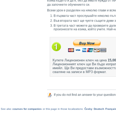
езика където и да е, без да имате нужда от
да започнете обучението си.
Всеки урок е разделен на няколко глави и всяк
В първата част прослушайте няколко път
Във втората част ще чуете същите думи з
В третата част можете да проверите дали
произнесете на езика, който учите. Най-
Купете Лицензионен ключ на цена
15,00
Лицензионният ключ ще Ви бъде изпрат
имейл. Ще Ви предостави възможностт
сваляне на записи в МР3 формат.
If you do not find an answer to your question
See also
courses for companies
or this page in those localizations:
Česky
Deutsch
Françai