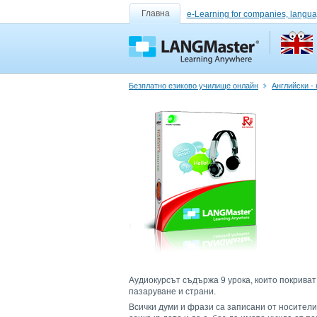
Главна
e-Learning for companies, langua
Безплатно езиково училище онлайн
Английски -
Аудиокурсът съдържа 9 урока, които покриват
пазаруване и страни.
Всички думи и фрази са записани от носители