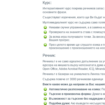
Курс:
Интерактивният курс покрива речников запас 
основните фрази.
Съществуват изречения, които ще Ви бъдат нео
Мултимедиалният курс не съдържа само голям
Никакви скучни упражнения, а в замяна н
Проверката на знанията става с помощта
За всяка игра получавате точки. За висо
Вашия прогрес.
През цялото време ще слушате езика и п
произношение с произношението на носи
Речник:
Речникът е не само идеално допълнение за у
курсора на мишката върху непознатата дума и в
Open Office, Adobe Acrobat Reader, ICQ, Miranda
Речникът е базиран на уникалната Лингеа тех
Съдържа повече от 3000 речникови единици
Вижте какво може да направи за Вас нашият
Автоматично разпознаване на езика:
По
Търсене в произволна форма:
Думата мо
Възможност за търсене без надредни 
Подобни думи:
Ако въведете несъществу