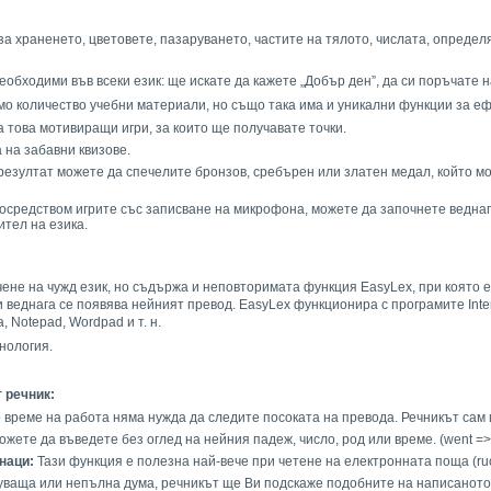
за храненето, цветовете, пазаруването, частите на тялото, числата, определ
бходими във всеки език: ще искате да кажете „Добър ден”, да си поръчате нап
о количество учебни материали, но също така има и уникални функции за еф
а това мотивиращи игри, за които ще получавате точки.
 на забавни квизове.
к резултат можете да спечелите бронзов, сребърен или златен медал, който м
осредством игрите със записване на микрофона, можете да започнете веднага
тел на езика.
чене на чужд език, но съдържа и неповторимата функция EasyLex, при която 
еднага се появява нейният превод. EasyLex функционира с програмите Internet E
, Notepad, Wordpad и т. н.
нология.
 речник:
 време на работа няма нужда да следите посоката на превода. Речникът сам 
жете да въведете без оглед на нейния падеж, число, род или време. (went =>
знаци:
Тази функция е полезна най-вече при четене на електронната поща (rucni
ваща или непълна дума, речникът ще Ви подскаже подобните на написаното 