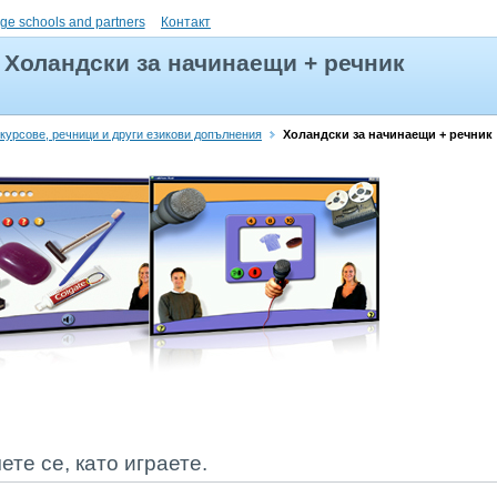
ge schools and partners
Контакт
Холандски за начинаещи + речник
 курсове, речници и други езикови допълнения
Холандски за начинаещи + речник
ете се, като играете.