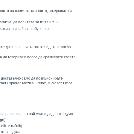
янето на времето, страните, поздравите и
итка, да попитате за пътя и т. н.
ективно и забавно обучение.
оже да се разпечата като свидетелство за
 да говорите и после да сравнявате своето
е достатъчно само да позиционирате
xplorer, Mozilla Firefox, Microsoft Office,
ще разпознае от кой език е дадената дума.
go).
k -> ručník).
от вас думи.