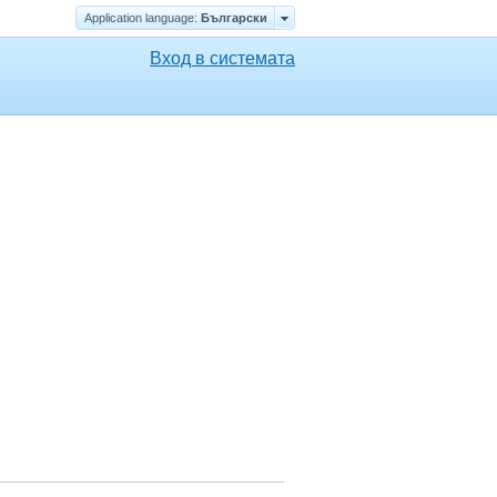
Application language:
Български
Вход в системата