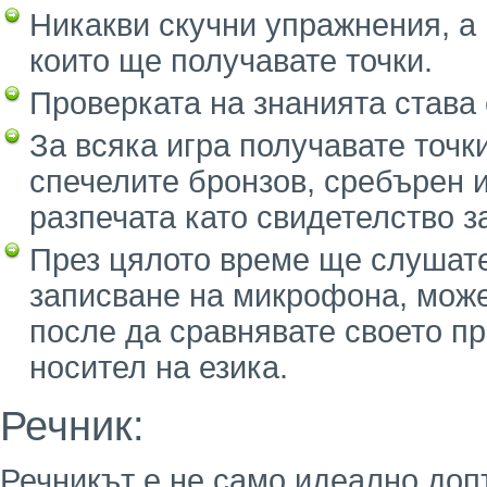
Никакви скучни упражнения, а 
които ще получавате точки.
Проверката на знанията става 
За всяка игра получавате точк
спечелите бронзов, сребърен и
разпечата като свидетелство з
През цялото време ще слушате
записване на микрофона, может
после да сравнявате своето п
носител на езика.
Речник:
Речникът е не само идеално допъ