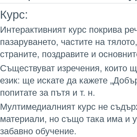
Курс:
Интерактивният курс покрива реч
пазаруването, частите на тялото
страните, поздравите и основнит
Съществуват изречения, които щ
език: ще искате да кажете „Добър
попитате за пътя и т. н.
Мултимедиалният курс не съдър
материали, но също така има и 
забавно обучение.