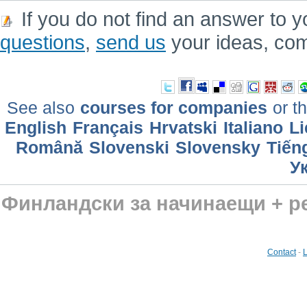
If you do not find an answer to y
questions
,
send us
your ideas, co
See also
courses for companies
or th
English
Français
Hrvatski
Italiano
Li
Română
Slovenski
Slovensky
Tiến
У
Финландски за начинаещи + р
Contact
-
L