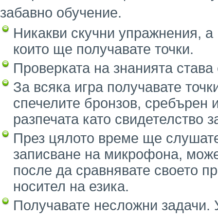
забавно обучение.
Никакви скучни упражнения, а 
които ще получавате точки.
Проверката на знанията става 
За всяка игра получавате точк
спечелите бронзов, сребърен и
разпечата като свидетелство з
През цялото време ще слушате
записване на микрофона, может
после да сравнявате своето п
носител на езика.
Получавате несложни задачи. У