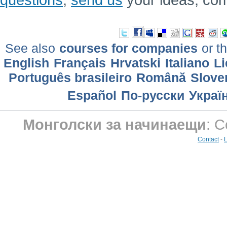
See also
courses for companies
or th
English
Français
Hrvatski
Italiano
Li
Português brasileiro
Română
Slove
Еspañol
По-русски
Украї
Монголски за начинаещи
: C
Contact
-
L