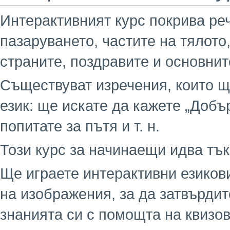
Интерактивният курс покрива реч
пазаруването, частите на тялото
страните, поздравите и основнит
Съществуват изречения, които щ
език: ще искате да кажете „Добър
попитате за пътя и т. н.
Този курс за начинаещи идва тъ
Ще играете интерактивни езиков
на изображения, за да затвърди
знанията си с помощта на квизов