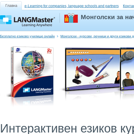
Главна
e-Learning for companies, language schools and partners
Конта
Монголски за н
Безплатно езиково училище онлайн
Монголски - курсове, речници и други езикови 
Интерактивен езиков кур