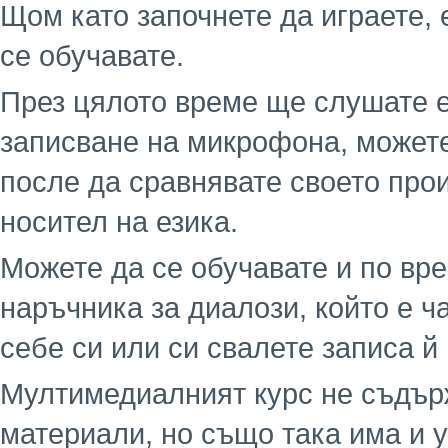
Щом като започнете да играете, 
се обучавате.
През цялото време ще слушате е
записване на микрофона, можете
после да сравнявате своето про
носител на езика.
Можете да се обучавате и по вре
наръчника за диалози, който е ча
себе си или си свалете записа й
Мултимедиалният курс не съдър
материали, но също така има и 