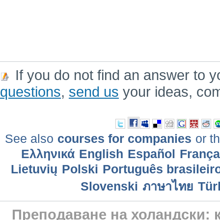
If you do not find an answer to y
questions
,
send us
your ideas, co
See also
courses for companies
or th
Ελληνικά
English
Еspañol
França
Lietuvių
Polski
Português brasileir
Slovenski
ภาษาไทย
Tür
Преподаване на холандски: к