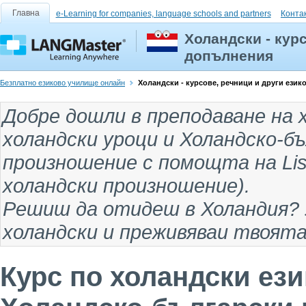
Главна
e-Learning for companies, language schools and partners
Конта
Холандски - кур
допълнения
Безплатно езиково училище онлайн
Холандски - курсове, речници и други ези
Добре дошли в
преподаване на 
холандски уроци
и
Холандско-бъ
произношение с помощта на List
холандски произношение
).
Решиш да отидеш
в Холандия
?
холандски и преживяваи твоята
Курс по холандски ези