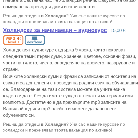
Неговата съставна част е холандски речник EasyLex за бързо
намиране на преводни думи и еквиваленти.
Решиш да отидеш
в Холандия
? Уча със нашите курсове по
холандски и преживяваи твоята ваканция по активно!
Холандски за начинаещи – аудиокурс
15,00 €
Холандският аудиокурс съдържа 9 урока, които покриват
следните теми: първи думи, хранене, цветове, основни фрази,
части на тялото, числа, определяне на времето, пазаруване и
страни.
Всичките холандски думи и фрази са записани от носители на
езика и са допълнени с преводи на родния език на обучаващия
се. Благодарение на тази система можете да учите езика
където и да е, без да имате нужда от печатни материали или
компютър. Достатъчно е да прехвърлите mp3 записите на
Вашия айпод или mp3 плейър и можете да започнете
обучението си.
Решиш да отидеш
в Холандия
? Уча със нашите курсове по
холандски и преживяваи твоята ваканция по активно!