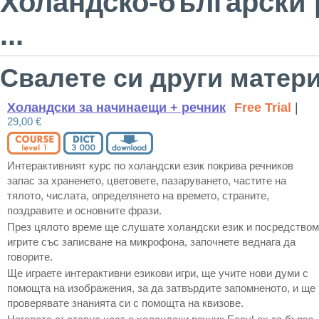
Холандско-български 
...
Свалете си други матери
Холандски за начинаещи + речник
Free Trial
|
29,00 €
Интерактивният курс по холандски език покрива речников
запас за храненето, цветовете, пазаруването, частите на
тялото, числата, определянето на времето, страните,
поздравите и основните фрази.
През цялото време ще слушате холандски език и посредством
игрите със записване на микрофона, започнете веднага да
говорите.
Ще играете интерактивни езикови игри, ще учите нови думи с
помощта на изображения, за да затвърдите запомненото, и ще
проверявате знанията си с помощта на квизове.