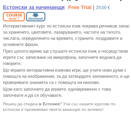
Естонски за начинаещи
Free Trial
|
29,00 €
Интерактивният курс по естонски език покрива речников запас
за храненето, цветовете, пазаруването, частите на тялото,
числата, определянето на времето, страните, поздравите и
основните фрази.
През цялото време ще слушате естонски език и посредством
игрите със записване на микрофона, започнете веднага да
говорите.
Ще играете интерактивни езикови игри, ще учите нови думи с
помощта на изображения, за да затвърдите запомненото, и ще
проверявате знанията си с помощта на квизове.
Щом като започнете да играете, едновременно с това
започвате и да се обучавате.
Решиш да отидеш
в Естония
? Уча със нашите курсове по
естонски и преживяваи твоята ваканция по активно!