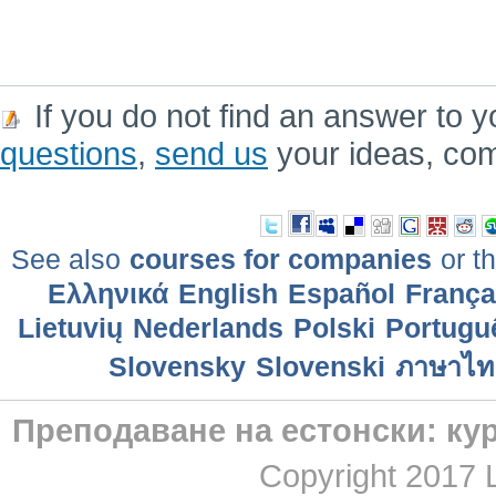
If you do not find an answer to y
questions
,
send us
your ideas, co
See also
courses for companies
or th
Ελληνικά
English
Еspañol
França
Lietuvių
Nederlands
Polski
Portuguê
Slovensky
Slovenski
ภาษาไท
Преподаване на естонски: кур
Copyright 2017 