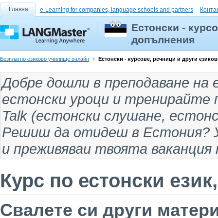
Главна
e-Learning for companies, language schools and partners
Конта
Естонски - курс
допълнения
Безплатно езиково училище онлайн
Естонски - курсове, речници и други езико
Добре дошли в
преподаване на 
естонски уроци
и тренирайте п
Talk (
естонски слушане
,
естонс
Решиш да отидеш
в Естония
? 
и преживяваи твоята ваканция 
Курс по естонски език, 
Свалете си други матери