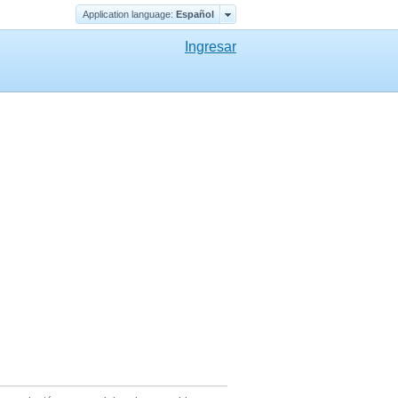
Application language:
Еspañol
Ingresar