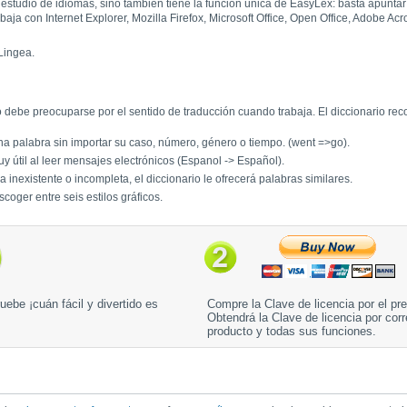
a estudio de idiomas, sino también tiene la función única de EasyLex: basta apunta
ja con Internet Explorer, Mozilla Firefox, Microsoft Office, Open Office, Adobe A
Lingea.
debe preocuparse por el sentido de traducción cuando trabaja. El diccionario r
a palabra sin importar su caso, número, género o tiempo. (went =>go).
y útil al leer mensajes electrónicos (Espanol -> Español).
 inexistente o incompleta, el diccionario le ofrecerá palabras similares.
oger entre seis estilos gráficos.
uebe ¡cuán fácil y divertido es
Compre la Clave de licencia por el pr
Obtendrá la Clave de licencia por corr
producto y todas sus funciones.