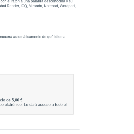
r con el ratón a una palabra desconocida y su
crobat Reader, ICQ, Miranda, Notepad, Wordpad,
econocerá automáticamente de qué idioma
ecio de
5,00 €
.
eo elctrónico. Le dará acceso a todo el