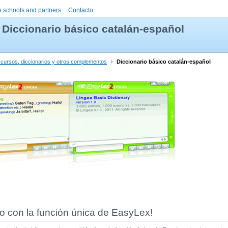
 schools and partners
Contacto
Diccionario básico catalán-español
 cursos, diccionarios y otros complementos
Diccionario básico catalán-español
rio con la función única de EasyLex!