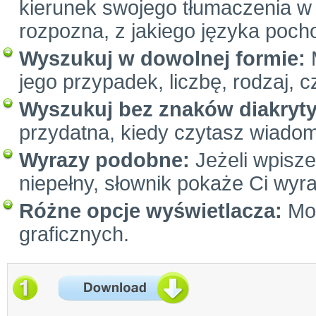
kierunek swojego tłumaczenia w 
rozpozna, z jakiego języka poc
Wyszukuj w dowolnej formie:
M
jego przypadek, liczbę, rodzaj, c
Wyszukuj bez znaków diakryt
przydatna, kiedy czytasz wiadom
Wyrazy podobne:
Jeżeli wpiszes
niepełny, słownik pokaże Ci wyr
Różne opcje wyświetlacza:
Moż
graficznych.